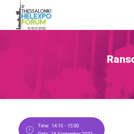
Παράκαμψη
προς
το
κυρίως
περιεχόμενο
Rans
Breadcrumb
Time:
14:15 - 15:00
Date:
13 September 2022