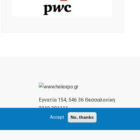
Εγνατία 154, 546 36 Θεσσαλονίκη
2310 291111
2310 284732
Accept
No, thanks
www.helexpo.gr
exhibitions@helexpo.gr