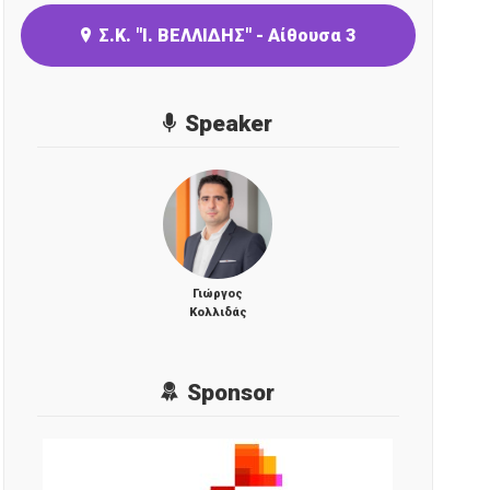
Σ.Κ. "Ι. ΒΕΛΛΙΔΗΣ" - Αίθουσα 3
Speaker
Γιώργος
Κολλιδάς
Sponsor