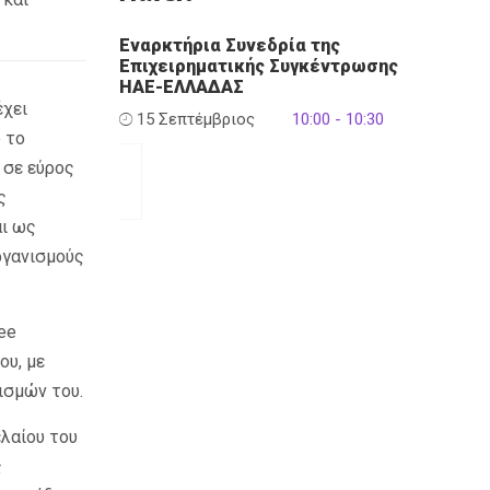
Εναρκτήρια Συνεδρία της
Επιχειρηματικής Συγκέντρωσης
ΗΑΕ-ΕΛΛΑΔΑΣ
έχει
15 Σεπτέμβριος
10:00 - 10:30
 το
ι σε εύρος
ς
αι ως
ργανισμούς
ee
ου, με
ισμών του.
ελαίου του
ς