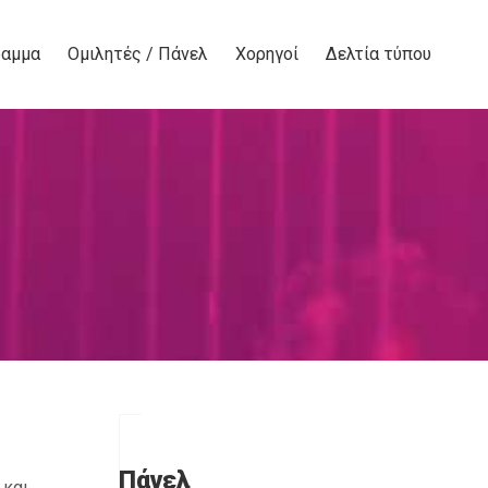
ραμμα
Ομιλητές / Πάνελ
Χορηγοί
Δελτία τύπου
Πάνελ
 και