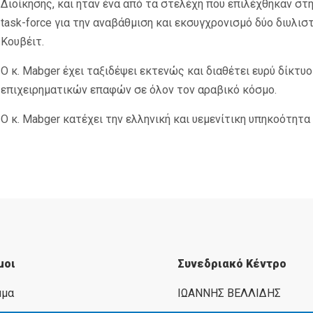
Διοίκησης, και ήταν ένα από τα στελέχη που επιλέχθηκαν στ
task-force για την αναβάθμιση και εκσυγχρονισμό δύο διυλισ
Κουβέιτ.
Ο κ. Mabger έχει ταξιδέψει εκτενώς και διαθέτει ευρύ δίκτυο
επιχειρηματικών επαφών σε όλον τον αραβικό κόσμο.
Ο κ. Mabger κατέχει την ελληνική και υεμενίτικη υπηκοότητα
μοι
Συνεδριακό Κέντρο
μμα
ΙΩΑΝΝΗΣ ΒΕΛΛΙΔΗΣ