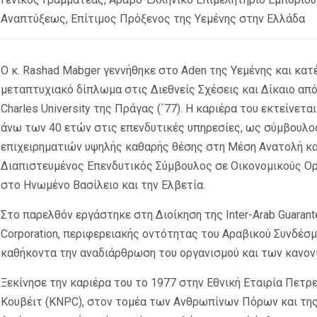
Αναπτύξεως, Επίτιμος Πρόξενος της Υεμένης στην Ελλάδα
Ο κ. Rashad Mabger γεννήθηκε στο Aden της Υεμένης και κατ
μεταπτυχιακό δίπλωμα στις Διεθνείς Σχέσεις και Δίκαιο από
Charles University της Πράγας (´77). Η καριέρα του εκτείνετα
άνω των 40 ετών στις επενδυτικές υπηρεσίες, ως σύμβουλο
επιχειρηματιών υψηλής καθαρής θέσης στη Μέση Ανατολή κ
Διαπιστευμένος Επενδυτικός Σύμβουλος σε Οικονομικούς Ο
στο Ηνωμένο Βασίλειο και την Ελβετία.
Στο παρελθόν εργάστηκε στη Διοίκηση της Inter-Arab Guarant
Corporation, περιφερειακής οντότητας του Αραβικού Συνδέσμ
καθήκοντα την αναδιάρθρωση του οργανισμού και των κανον
Ξεκίνησε την καριέρα του το 1977 στην Εθνική Εταιρία Πετρ
Κουβέιτ (KNPC), στον τομέα των Ανθρωπίνων Πόρων και τη