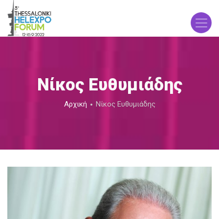
Παράκαμψη
προς
το
κυρίως
περιεχόμενο
Νίκος Ευθυμιάδης
Breadcrumb
Αρχική
Νίκος Ευθυμιάδης