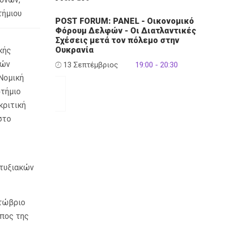
τήμιου
POST FORUM: PANEL - Οικονομικό
Φόρουμ Δελφών - Οι Διατλαντικές
Σχέσεις μετά τον πόλεμο στην
Ουκρανία
κής
κών
13 Σεπτέμβριος
19:00 - 20:30
Νομική
στήμιο
κριτική
στο
πτυξιακών
κτώβριο
ωπος της