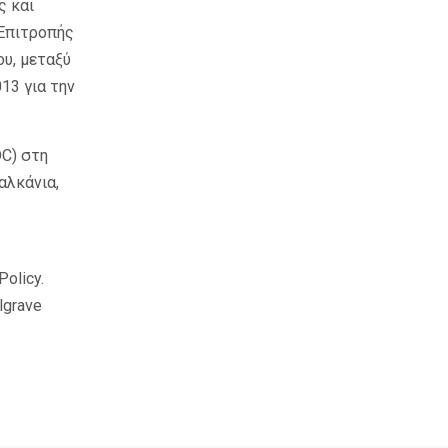
ς και
 Επιτροπής
ου, μεταξύ
13 για την
DC
) στη
αλκάνια,
olicy.
lgrave