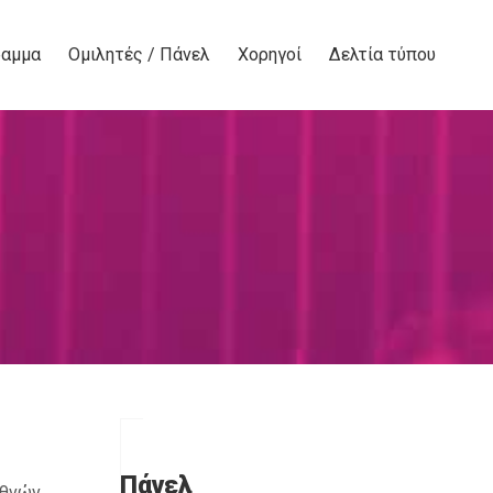
ραμμα
Ομιλητές / Πάνελ
Χορηγοί
Δελτία τύπου
Πάνελ
θνών,