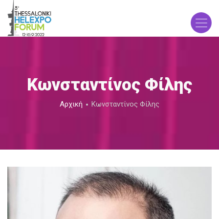
Παράκαμψη
προς
το
κυρίως
περιεχόμενο
Κωνσταντίνος Φίλης
Breadcrumb
Αρχική
Κωνσταντίνος Φίλης