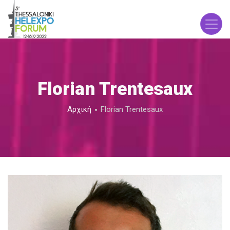
Παράκαμψη
προς
το
κυρίως
περιεχόμενο
Florian Trentesaux
Breadcrumb
Αρχική
Florian Trentesaux