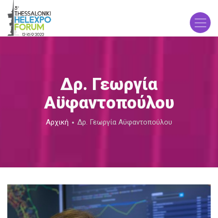
Παράκαμψη
προς
το
κυρίως
περιεχόμενο
Δρ. Γεωργία
Αϋφαντοπούλου
Breadcrumb
Αρχική
Δρ. Γεωργία Αϋφαντοπούλου