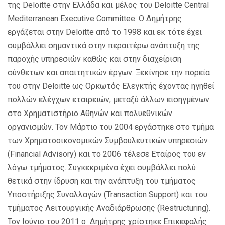
της
Deloitte
στην
Ελλάδα
και
μέλος
του
Deloitte Central
Mediterranean Executive Committee.
Ο Δημήτρης
εργάζεται στην
Deloitte
από το 1998 και εκ τότε έχει
συμβάλλει σημαντικά στην περαιτέρω ανάπτυξη της
παροχής υπηρεσιών καθώς και στην διαχείριση
σύνθετων και απαιτητικών έργων. Ξεκίνησε την πορεία
του στην
Deloitte
ως Ορκωτός Ελεγκτής έχοντας ηγηθεί
πολλών ελέγχων εταιρειών, μεταξύ άλλων εισηγμένων
στο Χρηματιστήριο Αθηνών και πολυεθνικών
οργανισμών. Τον Μάρτιο του 2004 εργάστηκε στο τμήμα
των Χρηματοοικονομικών Συμβουλευτικών υπηρεσιών
(
Financial
Advisory
) και το 2006 τέλεσε Εταίρος του εν
λόγω τμήματος. Συγκεκριμένα έχει συμβάλλει πολύ
θετικά στην ίδρυση και την ανάπτυξη του τμήματος
Υποστήριξης Συναλλαγών (
Transaction
Support
) και του
τμήματος Λειτουργικής Αναδιάρθρωσης (
Restructuring
).
Τον Ιούνιο του 2011 ο Δημήτρης χρίστηκε Επικεφαλής