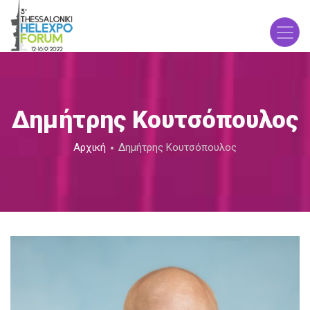
Παράκαμψη
προς
το
κυρίως
περιεχόμενο
Δημήτρης Κουτσόπουλος
Breadcrumb
Αρχική
Δημήτρης Κουτσόπουλος