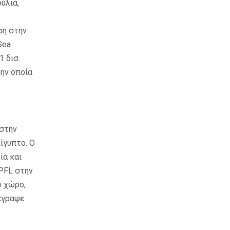
ύλια,
ση στην
Sea
1 δισ.
την οποία
στην
ίγυπτο. Ο
ία και
PFL
στην
ό χώρο,
έγραψε