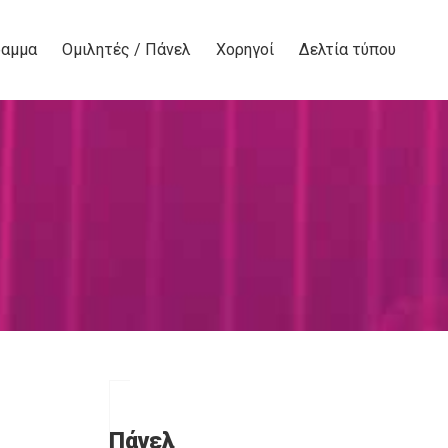
ραμμα
Ομιλητές / Πάνελ
Χορηγοί
Δελτία τύπου
Πάνελ