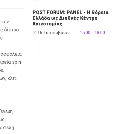
POST FORUM: PANEL - Η Βόρεια
Ελλάδα ως Διεθνές Κέντρο
στην
Καινοτομίας
ές δίκτυο
16 Σεπτέμβριος
15:00 - 18:00
ου
ν ασφάλεια
αιρεία
spin
-
ύ,
ν, κλπ.
ενεύη,
ις,
ολυτελή