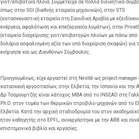
γιοτ/επιβατικά πλοία. Συμμετείχε σε πολλά διοικητικά συμβο
όπως στην
SGI
(διεθνής εταιρεία μηχανικών), στην
STS
(κατασκευαστική εταιρεία στη Σαουδική Αραβία με εξειδίκευ
ενέργεια, αφαλάτωση και επεξεργασία λυμάτων), στην
Privat
(εταιρεία διαχείρισης γιοτ/επιβατηγών πλοίων με πάνω από 
δολάρια ασφαλισμένη αξία των υπό διαχείριση σκαφών) για 
ενήργησε και ως Διευθύνων Σύμβουλος.
Προηγουμένως, είχε εργαστεί στη
Nestl
é ως
project
manager
κατασκευή εργοστασίων, στην Ελβετία, την Ισπανία και την Α
Δρ Τσαμουρτζής είναι κάτοχος
MBA
από το
INSEAD
στη Γαλλ
Ph
.
D
. στον τομέα των θερμικών στροβιλο-μηχανών από το
E
Ελβετία. Κατά την αρχική σταδιοδρομία του στον ακαδημαϊκ
ήταν καθηγητής στο
EPFL
, συνεργάστηκε με την
ABB
και συν
επιστημονικά βιβλία και εργασίες.