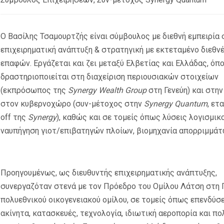
Ο Βασίλης Τσαμουρτζής είναι σύμβουλος με διεθνή εμπειρία 
επιχειρηματική ανάπτυξη & στρατηγική με εκτεταμένο διεθν
επαφών. Εργάζεται και ζει μεταξύ Ελβετίας και Ελλάδας, όπ
δραστηριοποιείται στη διαχείριση περιουσιακών στοιχείων
(εκπρόσωπος της
Synergy
Wealth
Group
στη Γενεύη) και στη
στον κυβερνοχώρο (συν-μέτοχος στην
Synergy
Quantum
, ετ
off
της
Synergy
), καθώς και σε τομείς όπως λύσεις λογισμικο
ναυπήγηση γιοτ/επιβατηγών πλοίων, βιομηχανία απορριμμάτω
Προηγουμένως, ως διευθυντής επιχειρηματικής ανάπτυξης,
συνεργαζόταν στενά με τον Πρόεδρο του Ομίλου Λάτση στη Γ
πολυεθνικού οικογενειακού ομίλου, σε τομείς όπως επενδύσε
ακίνητα, κατασκευές, τεχνολογία, ιδιωτική αεροπορία και π